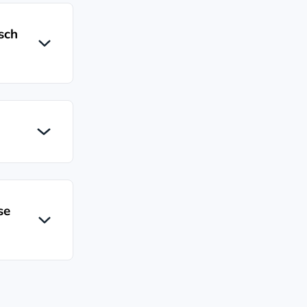
sch
se