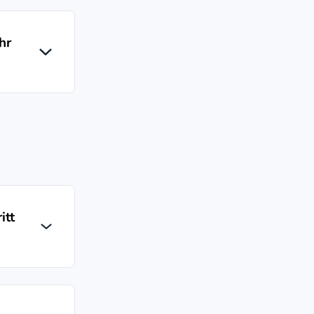
hr
itt