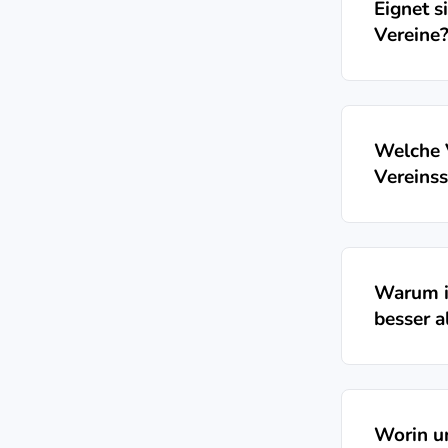
Eignet s
Vereine
Welche V
Vereinss
Warum is
besser a
Worin un