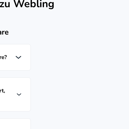
 zu Webling
are
re?
t,